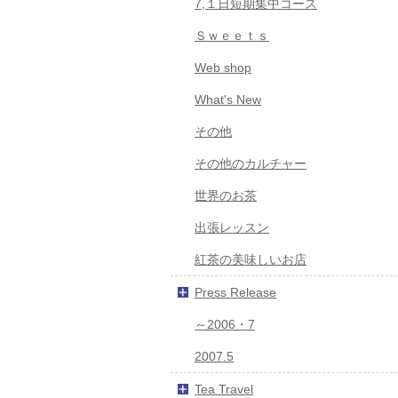
7,１日短期集中コース
Ｓｗｅｅｔｓ
Web shop
What's New
その他
その他のカルチャー
世界のお茶
出張レッスン
紅茶の美味しいお店
Press Release
～2006・7
2007.5
Tea Travel