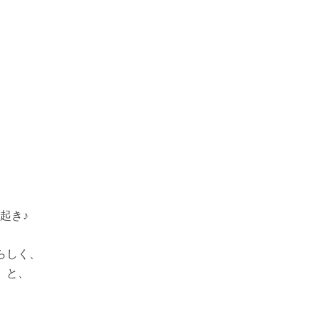
起き♪
らしく、
」と、