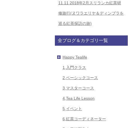
11.11
2018年2月スリランカ紅茶研
修旅行(ヌワラエリヤ＆ディンブラを
巡る紅茶探訪の旅)
全ブログ＆カテゴリ一覧
Happy Tealife
1,入門クラス
2,ベーシックコース
3,マスターコース
4,Tea Life Lesson
5,イベント
6,紅茶コーディネーター