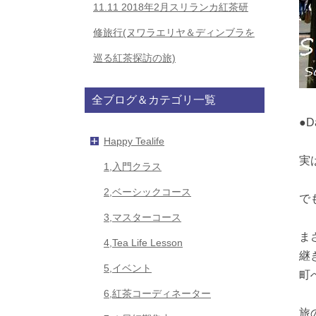
11.11
2018年2月スリランカ紅茶研
修旅行(ヌワラエリヤ＆ディンブラを
巡る紅茶探訪の旅)
全ブログ＆カテゴリ一覧
●D
Happy Tealife
実
1,入門クラス
2,ベーシックコース
で
3,マスターコース
ま
4,Tea Life Lesson
継
5,イベント
町
6,紅茶コーディネーター
旅