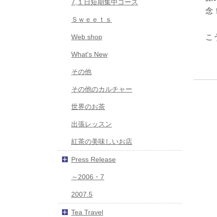
7,１日短期集中コース
念
Ｓｗｅｅｔｓ
Web shop
こ
What's New
その他
その他のカルチャー
世界のお茶
出張レッスン
紅茶の美味しいお店
Press Release
～2006・7
2007.5
Tea Travel