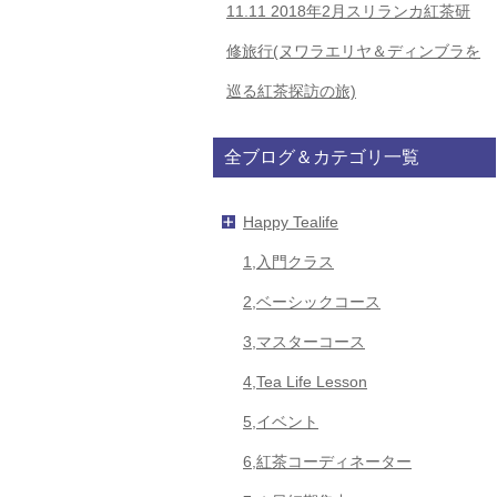
11.11
2018年2月スリランカ紅茶研
修旅行(ヌワラエリヤ＆ディンブラを
巡る紅茶探訪の旅)
全ブログ＆カテゴリ一覧
Happy Tealife
1,入門クラス
2,ベーシックコース
3,マスターコース
4,Tea Life Lesson
5,イベント
6,紅茶コーディネーター