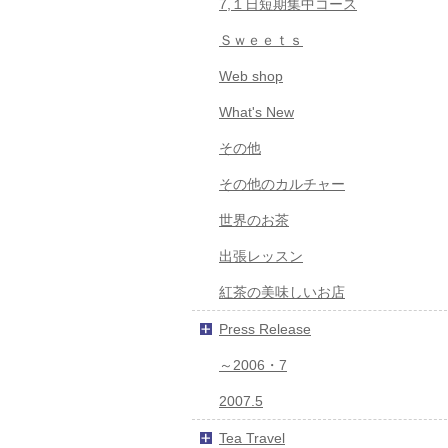
7,１日短期集中コース
Ｓｗｅｅｔｓ
Web shop
What's New
その他
その他のカルチャー
世界のお茶
出張レッスン
紅茶の美味しいお店
Press Release
～2006・7
2007.5
Tea Travel