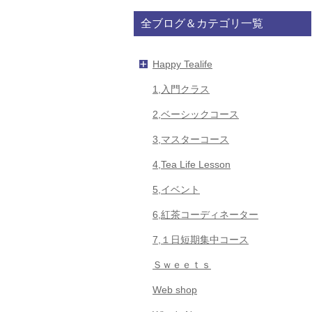
全ブログ＆カテゴリ一覧
Happy Tealife
1,入門クラス
2,ベーシックコース
3,マスターコース
4,Tea Life Lesson
5,イベント
6,紅茶コーディネーター
7,１日短期集中コース
Ｓｗｅｅｔｓ
Web shop