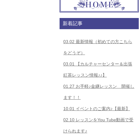
新着記事
03.02
最新情報（初めての方こちら
をどうぞ）
03.01
【カルチャーセンター＆出張
紅茶レッスン情報♪♪】
01.27
お手軽♪金継レッスン 開催し
ます！！
10.01
イベントのご案内♪【最新】
02.10
レッスンをYou Tube動画で受
けられます♪