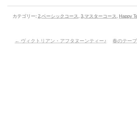
カテゴリー:
2,ベーシックコース
,
3,マスターコース
,
Happy Te
投稿ナビゲーション
←
ヴィクトリアン・アフタヌーンティー♪
春のテーブ